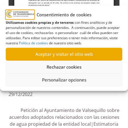
Consentimiento de cookies
Utilizamos cookies propias y de terceros
con fines analíticos y de
Acuerdos
,
agua
,
AGUACANA S.A.
,
Ayuntamiento
personalización de nuestros contenidos. A continuación, puede aceptar
el uso de cookies, rechazarlas o personalizar cuál de ellas pueden ser
de Valsequillo
,
Cargos electos
,
cesión de agua
,
utilizadas. Para editar sus preferencias o tener más información, visite
Derecho de acceso
,
Entidad local
,
expediente
,
Gran
nuestra
Política de cookies
de nuestro sitio web.
Canaria
,
Servicios Públicos
Aceptar y visitar el sitio web
Rechazar cookies
Personalizar opciones
R378/2022
29/12/2022
Petición al Ayuntamiento de Valsequillo sobre
acuerdos adoptados relacionados con las cesiones
de agua propiedad de la entidad local|Estimatoria