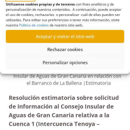
Guiniguada
,
La Ballena
,
Las Palmas de Gran
Utilizamos cookies propias y de terceros
con fines analíticos y de
Canaria
,
Tenoya
personalización de nuestros contenidos. A continuación, puede aceptar
el uso de cookies, rechazarlas o personalizar cuál de ellas pueden ser
utilizadas. Para editar sus preferencias o tener más información, visite
nuestra
Política de cookies
de nuestro sitio web.
Aceptar y visitar el sitio web
R417/2023
Rechazar cookies
19/01/2024
Personalizar opciones
Petición de información planteada al Consejo
Insular de Aguas de Gran Canaria en relación con
el Barranco de La Ballena |Estimatoria
Resolución estimatoria sobre solicitud
de información al Consejo Insular de
Aguas de Gran Canaria relativa a la
Cuenca 1 (Intercuenca Tenoya –