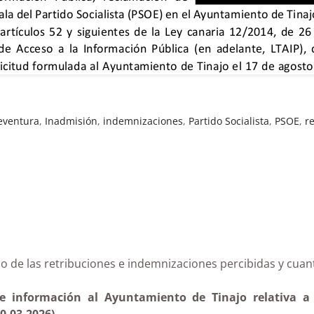
eventura
,
Inadmisión
,
indemnizaciones
,
Partido Socialista
,
PSOE
,
r
ificado de las retribuciones e indemnizaciones percibid
e información al Ayuntamiento de Tinajo relativa a 
0-03-2026)