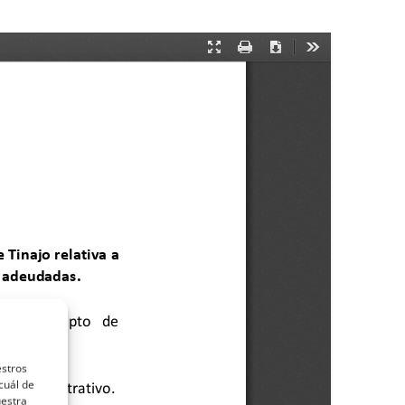
estros
cuál de
uestra