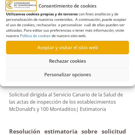
Consentimiento de cookies
Educación
,
establecimiento
,
farmacia
,
Formación
Utilizamos cookies propias y de terceros
con fines analíticos y de
profesional
,
Gobierno de Canarias
,
Inadmisión
,
personalización de nuestros contenidos. A continuación, puede aceptar
intrusismo
,
irregularidades
,
Las Palmas de Gran
el uso de cookies, rechazarlas o personalizar cuál de ellas pueden ser
utilizadas. Para editar sus preferencias o tener más información, visite
Canaria
,
religión
nuestra
Política de cookies
de nuestro sitio web.
Aceptar y visitar el sitio web
Rechazar cookies
R685_694/2023
Personalizar opciones
29/05/2024
Solicitud dirigida al Servicio Canario de la Salud de
las actas de inspección de los establecimientos
McDonald’s y 100 Montaditos| Estimatoria
Resolución estimatoria sobre solicitud