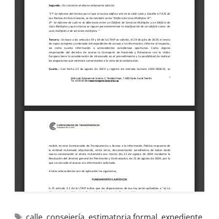
calle
,
consejería
,
estimatoria formal
,
expediente
,