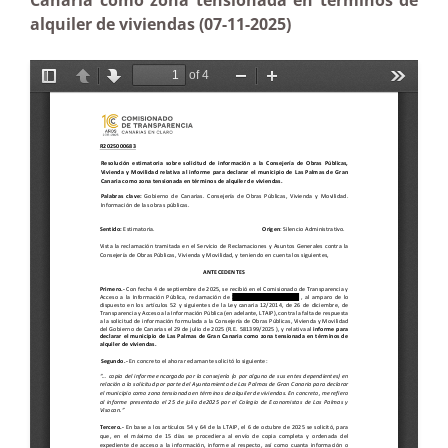
Canaria como zona tensionada en términos de
alquiler de viviendas (07-11-2025)