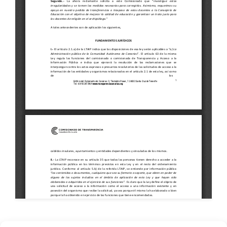
consejería
,
deportes
,
Diputación del Común
,