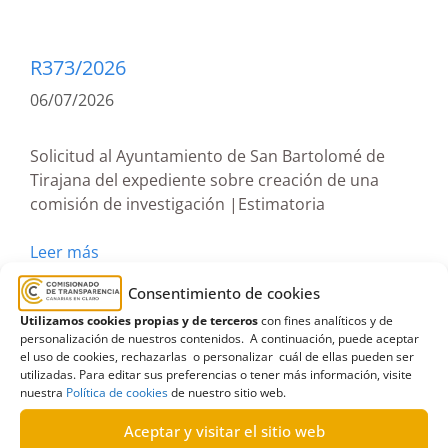
R373/2026
06/07/2026
Solicitud al Ayuntamiento de San Bartolomé de
Tirajana del expediente sobre creación de una
comisión de investigación |Estimatoria
Leer más
Consentimiento de cookies
Ayuntamiento de San Bartolomé de Tirajana
,
Utilizamos cookies propias y de terceros
con fines analíticos y de
comisión
,
Estimatoria
,
expediente
,
Gran Canaria
,
personalización de nuestros contenidos. A continuación, puede aceptar
el uso de cookies, rechazarlas o personalizar cuál de ellas pueden ser
investigación
utilizadas. Para editar sus preferencias o tener más información, visite
nuestra
Política de cookies
de nuestro sitio web.
Aceptar y visitar el sitio web