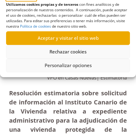
protección oficial
,
VPO
Utilizamos cookies propias y de terceros
con fines analíticos y de
personalización de nuestros contenidos. A continuación, puede aceptar
el uso de cookies, rechazarlas o personalizar cuál de ellas pueden ser
utilizadas. Para editar sus preferencias o tener más información, visite
nuestra
Política de cookies
de nuestro sitio web.
R275/2020
Aceptar y visitar el sitio web
05/05/2021
Rechazar cookies
Solicitud al Instituto Canario de la Vivienda del
Personalizar opciones
expediente administrativo de adjudicación de una
VPO en Casas Nuevas| Estimatoria
Resolución estimatoria sobre solicitud
de información al Instituto Canario de
la Vivienda relativa a expediente
administrativo para la adjudicación de
una vivienda protegida de la