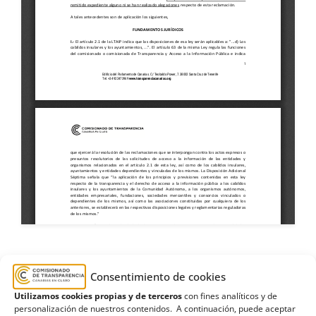
Consentimiento de cookies
Ayuntamiento de Santa Lucía de Tirajana
,
calle
,
Utilizamos cookies propias y de terceros
con fines analíticos y de
Estimatoria
,
Guayadeque
,
Guayre
,
vallado
personalización de nuestros contenidos. A continuación, puede aceptar