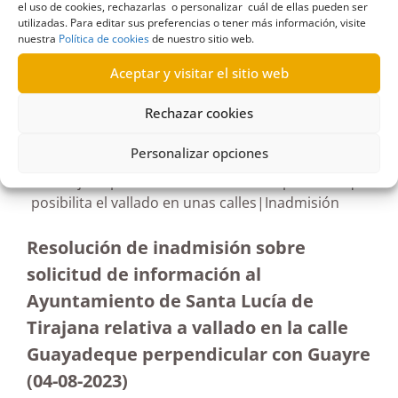
el uso de cookies, rechazarlas o personalizar cuál de ellas pueden ser
utilizadas. Para editar sus preferencias o tener más información, visite
nuestra
Política de cookies
de nuestro sitio web.
Aceptar y visitar el sitio web
R436/2023
19/01/2024
Rechazar cookies
Personalizar opciones
Solicitud al Ayuntamiento de Santa Lucía de
Tirajana para tener acceso a un expediente que
posibilita el vallado en unas calles|Inadmisión
Resolución de inadmisión sobre
solicitud de información al
Ayuntamiento de Santa Lucía de
Tirajana relativa a vallado en la calle
Guayadeque perpendicular con Guayre
(04-08-2023
)