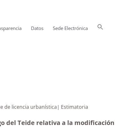
Buscar:
nsparencia
Datos
Sede Electrónica
Botón de búsqueda
xpediente de licencia urbanística| Estimatoria
 del Teide relativa a la modificación