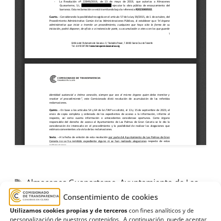
Almacenes Guanarteme
,
Ayuntamiento de Las
Palmas de Gran Canaria
,
canalización
,
Estimatoria
,
Consentimiento de cookies
expediente
,
La Ballena
,
Licitación
,
obra
Utilizamos cookies propias y de terceros
con fines analíticos y de
personalización de nuestros contenidos. A continuación, puede aceptar