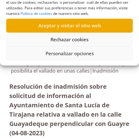
el uso de cookies, rechazarlas o personalizar cuál de ellas pueden ser
utilizadas. Para editar sus preferencias o tener más información, visite
nuestra
Política de cookies
de nuestro sitio web.
Aceptar y visitar el sitio web
R436/2023
19/01/2024
Rechazar cookies
Personalizar opciones
Solicitud al Ayuntamiento de Santa Lucía de
Tirajana para tener acceso a un expediente que
posibilita el vallado en unas calles|Inadmisión
Resolución de inadmisión sobre
solicitud de información al
Ayuntamiento de Santa Lucía de
Tirajana relativa a vallado en la calle
Guayadeque perpendicular con Guayre
(04-08-2023
)