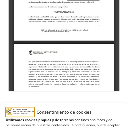
Consentimiento de cookies
Ayuntamiento de Santa Lucía de Tirajana
,
calle
,
Utilizamos cookies propias y de terceros
con fines analíticos y de
Estimatoria
,
Guayadeque
,
Guayre
,
vallado
personalización de nuestros contenidos. A continuación, puede aceptar