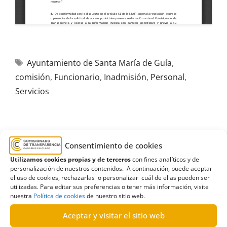
Ayuntamiento de Santa María de Guía
,
comisión
,
Funcionario
,
Inadmisión
,
Personal
,
Servicios
Consentimiento de cookies
R460/2024
Utilizamos cookies propias y de terceros
con fines analíticos y de
15/07/2025
personalización de nuestros contenidos. A continuación, puede aceptar
el uso de cookies, rechazarlas o personalizar cuál de ellas pueden ser
utilizadas. Para editar sus preferencias o tener más información, visite
Solicitud de información al Agencia Tributaria
nuestra
Política de cookies
de nuestro sitio web.
Canaria sobre nombramiento de personal interino
Aceptar y visitar el sitio web
y comisiones de servicios |Desestimatoria