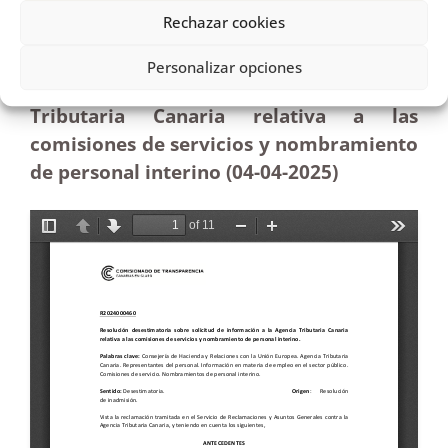
Rechazar cookies
Resolución desestimatoria sobre
Personalizar opciones
solicitud de información a la Agencia
Tributaria Canaria relativa a las
comisiones de servicios y nombramiento
de personal interino (04-04
-2025
)