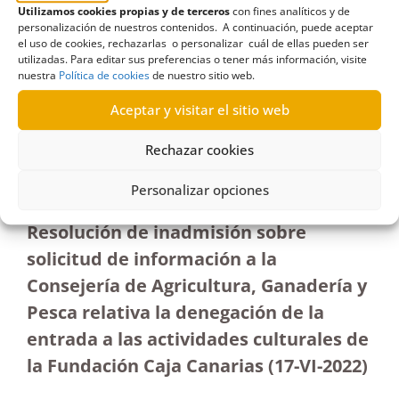
Utilizamos cookies propias y de terceros
con fines analíticos y de
personalización de nuestros contenidos. A continuación, puede aceptar
el uso de cookies, rechazarlas o personalizar cuál de ellas pueden ser
utilizadas. Para editar sus preferencias o tener más información, visite
R194/2022
nuestra
Política de cookies
de nuestro sitio web.
05/08/2022
Aceptar y visitar el sitio web
Petición de información a la Consejería de
Rechazar cookies
Agricultura sobre la denegación de la entrada a las
actividades culturales| Inadmisión
Personalizar opciones
Resolución de inadmisión sobre
solicitud de información a la
Consejería de Agricultura, Ganadería y
Pesca relativa la denegación de la
entrada a las actividades culturales de
la Fundación Caja Canarias (17-VI-2022)