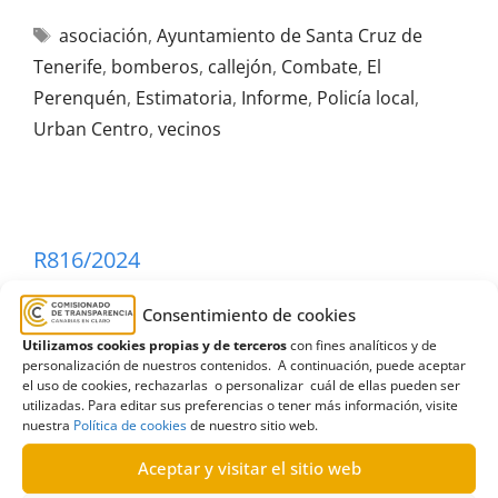
asociación
,
Ayuntamiento de Santa Cruz de
Tenerife
,
bomberos
,
callejón
,
Combate
,
El
Perenquén
,
Estimatoria
,
Informe
,
Policía local
,
Urban Centro
,
vecinos
R816/2024
15/09/2025
Consentimiento de cookies
Utilizamos cookies propias y de terceros
con fines analíticos y de
Solicitud al Ayuntamiento de Santa Cruz de
personalización de nuestros contenidos. A continuación, puede aceptar
Tenerife del expediente sobre bonificación de tasas
el uso de cookies, rechazarlas o personalizar cuál de ellas pueden ser
utilizadas. Para editar sus preferencias o tener más información, visite
de ocupación del dominio público|Inadmisión
nuestra
Política de cookies
de nuestro sitio web.
Aceptar y visitar el sitio web
Resolución de inadmisión de solicitud de