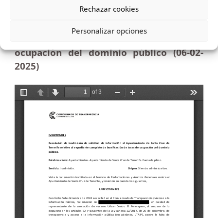
Rechazar cookies
información al Ayuntamiento de Santa
Cruz de Tenerife relativa al expediente
Personalizar opciones
completo de bonificación de tasas de
ocupación del dominio público (06-02
-
2025
)