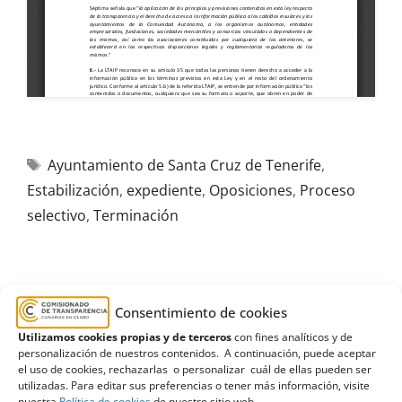
Ayuntamiento de Santa Cruz de Tenerife
,
Estabilización
,
expediente
,
Oposiciones
,
Proceso
selectivo
,
Terminación
Consentimiento de cookies
R369/2025
Utilizamos cookies propias y de terceros
con fines analíticos y de
06/11/2025
personalización de nuestros contenidos. A continuación, puede aceptar
el uso de cookies, rechazarlas o personalizar cuál de ellas pueden ser
utilizadas. Para editar sus preferencias o tener más información, visite
Solicitud de información al Ayuntamiento de Firgas
nuestra
Política de cookies
de nuestro sitio web.