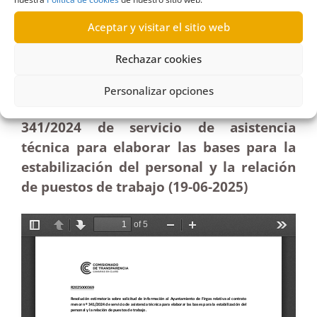
sobre contrato de servicio de asistencia técnica
Aceptar y visitar el sitio web
relacionado con Personal|Estimatoria
Rechazar cookies
Resolución estimatoria sobre solicitud
de información al Ayuntamiento de
Personalizar opciones
Firgas relativa al contrato menor nº
341/2024 de servicio de asistencia
técnica para elaborar las bases para la
estabilización del personal y la relación
de puestos de trabajo (19-06-2025
)