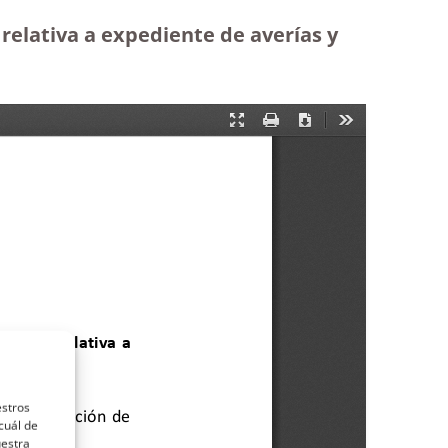
relativa a expediente de averías y
estros
cuál de
uestra