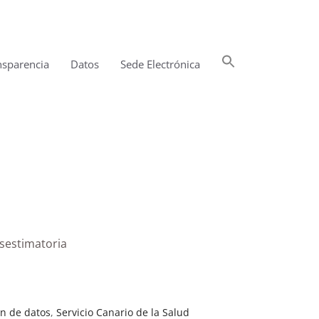
Buscar:
nsparencia
Datos
Sede Electrónica
Botón de búsqueda
esestimatoria
ón de datos
,
Servicio Canario de la Salud