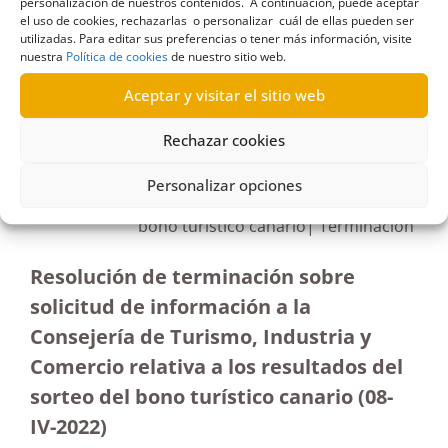
personalización de nuestros contenidos. A continuación, puede aceptar
el uso de cookies, rechazarlas o personalizar cuál de ellas pueden ser
utilizadas. Para editar sus preferencias o tener más información, visite
nuestra
Política de cookies
de nuestro sitio web.
R444/2021
Aceptar y visitar el sitio web
29/09/2022
Rechazar cookies
Solicitud de información a la Consejería de
Personalizar opciones
Turismo, Industria y Comercio sobre el sorteo del
bono turístico canario| Terminación
Resolución de terminación sobre
solicitud de información a la
Consejería de Turismo, Industria y
Comercio relativa a los resultados del
sorteo del bono turístico canario
(08-
IV-2022)