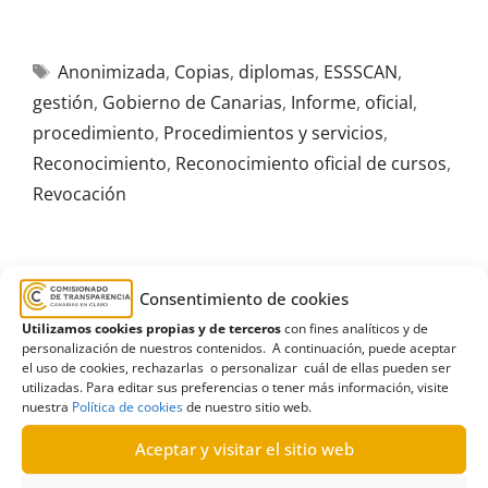
Anonimizada
,
Copias
,
diplomas
,
ESSSCAN
,
gestión
,
Gobierno de Canarias
,
Informe
,
oficial
,
procedimiento
,
Procedimientos y servicios
,
Reconocimiento
,
Reconocimiento oficial de cursos
,
Revocación
Consentimiento de cookies
T-Canaria, entre las diez mejores
Utilizamos cookies propias y de terceros
con fines analíticos y de
iniciativas de transparencia y buen
personalización de nuestros contenidos. A continuación, puede aceptar
el uso de cookies, rechazarlas o personalizar cuál de ellas pueden ser
gobierno de 2018
utilizadas. Para editar sus preferencias o tener más información, visite
nuestra
Política de cookies
de nuestro sitio web.
04/10/2019
Aceptar y visitar el sitio web
La aplicación telemática de