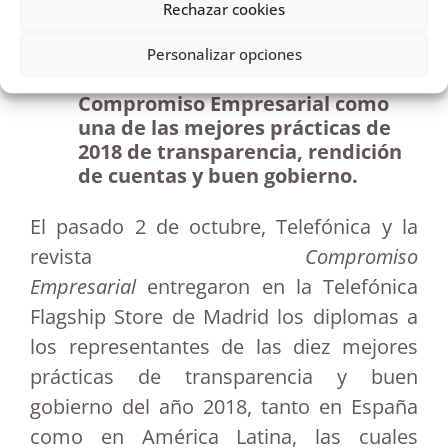
evaluación de la transparencia
Rechazar cookies
impulsada por el Comisionado de
Transparencia de Canarias recibe
Personalizar opciones
el reconocimiento de Telefónica y
Compromiso Empresarial como
una de las mejores prácticas de
2018 de transparencia, rendición
de cuentas y buen gobierno.
El pasado 2 de octubre, Telefónica y la
revista
Compromiso
Empresarial
entregaron en la Telefónica
Flagship Store de Madrid los diplomas a
los representantes de las diez mejores
prácticas de transparencia y buen
gobierno del año 2018, tanto en España
como en América Latina, las cuales