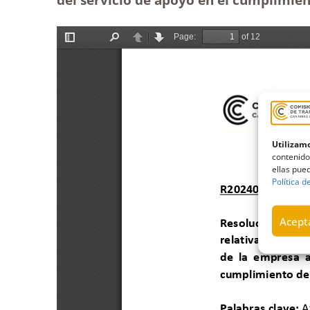
Utilizamo
contenido
ellas pued
Política d
Acepta