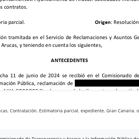
ucas
,
Contratación
,
Estimatoria parcial
,
expediente
,
Gran Canaria
,
o
omisionado de Transparencia y Acceso a la Información Pública de