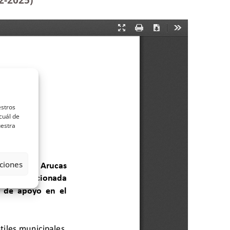
estros
cuál de
uestra
ciones