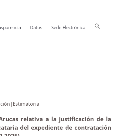
Buscar:
nsparencia
Datos
Sede Electrónica
Botón de búsqueda
 adjudicación|Estimatoria
ucas relativa a la justificación de la
ataria del expediente de contratación
2
-2025)