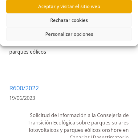
Aceptar y visitar el sitio web
2019
,
Autorizaciones
,
Consejería de Transición
Rechazar cookies
Ecológica y Energía
,
Desestimatoria
,
energía
Personalizar opciones
fotovoltaica
,
Fuerteventura
,
Gobierno de Canarias
,
grupo Nacionalista
,
junio
,
Parlamento de Canarias
,
parques eólicos
R600/2022
19/06/2023
Solicitud de información a la Consejería de
Transición Ecológica sobre parques solares
fotovoltaicos y parques eólicos onshore en
Canarias|Desestimatorio