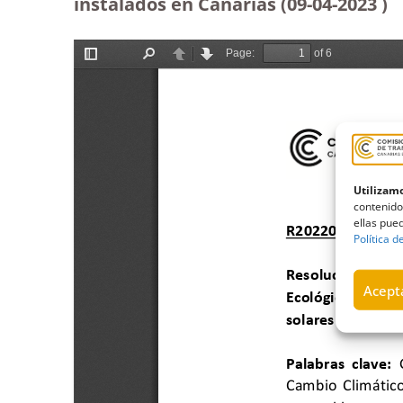
instalados en Canarias (09-04-2023
)
Utilizamo
contenido
ellas pued
Política d
Acepta