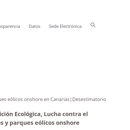
Buscar:
nsparencia
Datos
Sede Electrónica
Botón de búsqueda
rques eólicos onshore en Canarias|Desestimatorio
ción Ecológica, Lucha contra el
os y parques eólicos onshore