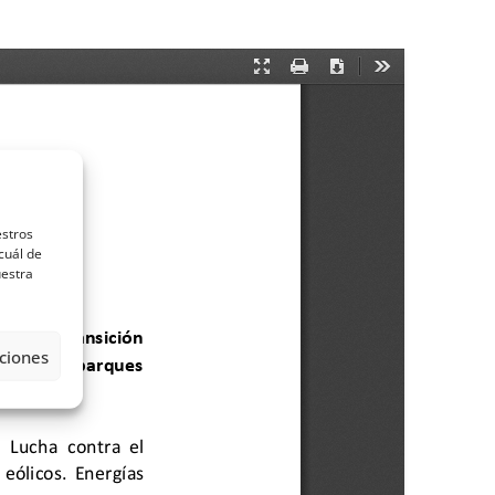
estros
cuál de
uestra
ciones