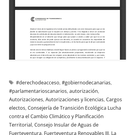
#derechodeacceso
,
#gobiernodecanarias
,
#parlamentarioscanarios
,
autorización
,
Autorizaciones
,
Autorizaciones y licencias
,
Cargos
electos
,
Consejería de Transición Ecológica Lucha
contra el Cambio Climático y Planificación
Territorial
,
Consejo Insular de Aguas de
Fuerteventura
,
Fuerteventura Renovables III
,
La