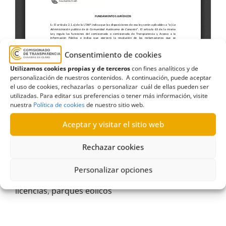
Consentimiento de cookies
Utilizamos cookies propias y de terceros
con fines analíticos y de
personalización de nuestros contenidos. A continuación, puede aceptar
el uso de cookies, rechazarlas o personalizar cuál de ellas pueden ser
utilizadas. Para editar sus preferencias o tener más información, visite
nuestra
Política de cookies
de nuestro sitio web.
#derechodeacceso
,
#gobiernodecanarias
,
#parlamentarioscanarios
,
autorización
,
Aceptar y visitar el sitio web
Autorizaciones
,
Autorizaciones y licencias
,
Cargos
Rechazar cookies
electos
,
Consejería de Transición Ecológica Lucha
contra el Cambio Climático y Planificación
Personalizar opciones
Territorial
,
Fuerteventura Renovables I
,
La Oliva
,
licencias
,
parques eólicos