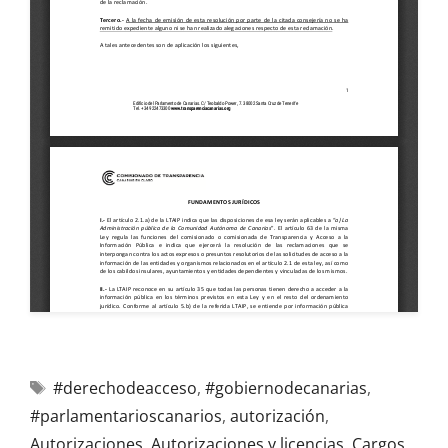
#derechodeacceso
,
#gobiernodecanarias
,
#parlamentarioscanarios
,
autorización
,
Autorizaciones
,
Autorizaciones y licencias
,
Cargos