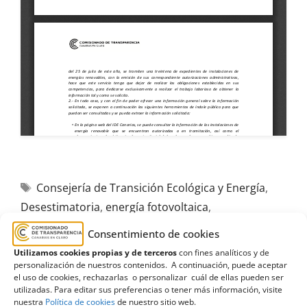
Consejería de Transición Ecológica y Energía
,
Desestimatoria
,
energía fotovoltaica
,
Fuerteventura
,
Gobierno de Canarias
,
grupo
Consentimiento de cookies
Nacionalista
,
Parlamento de Canarias
,
parques
Utilizamos cookies propias y de terceros
con fines analíticos y de
eólicos
,
trámite
personalización de nuestros contenidos. A continuación, puede aceptar
el uso de cookies, rechazarlas o personalizar cuál de ellas pueden ser
utilizadas. Para editar sus preferencias o tener más información, visite
nuestra
Política de cookies
de nuestro sitio web.