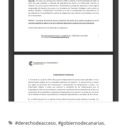
#derechodeacceso
,
#gobiernodecanarias
,