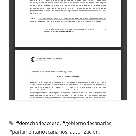
#derechodeacceso
,
#gobiernodecanarias
,
#parlamentarioscanarios
,
autorización
,