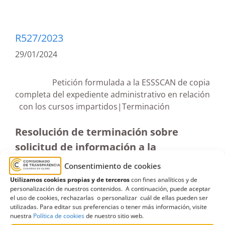
R527/2023
29/01/2024
Petición formulada a la ESSSCAN de copia
completa del expediente administrativo en relación
con los cursos impartidos|Terminación
Resolución de terminación sobre
solicitud de información a la
Consejería de Sanidad relativa al
Consentimiento de cookies
expediente administrativo de cursos
Utilizamos cookies propias y de terceros
con fines analíticos y de
personalización de nuestros contenidos. A continuación, puede aceptar
impartidos (04-12-2023
)
el uso de cookies, rechazarlas o personalizar cuál de ellas pueden ser
utilizadas. Para editar sus preferencias o tener más información, visite
nuestra
Política de cookies
de nuestro sitio web.