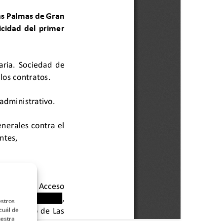
estros
cuál de
uestra