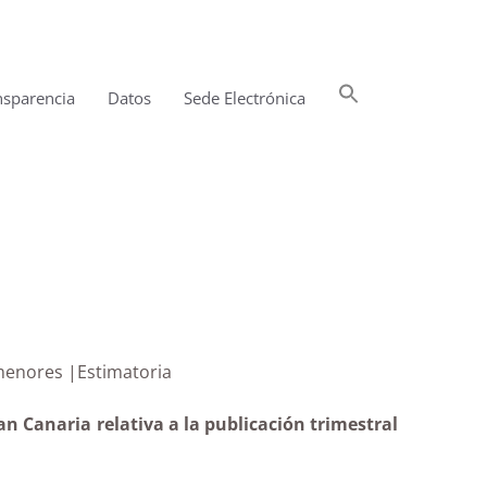
Buscar:
nsparencia
Datos
Sede Electrónica
Botón de búsqueda
ntratos menores |Estimatoria
 Canaria relativa a la publicación trimestral