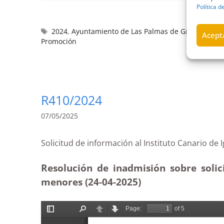
Política d
2024
,
Ayuntamiento de Las Palmas de Gran Canari
Acepta
Promoción
R410/2024
07/05/2025
Solicitud de información al Instituto Canar
Resolución de inadmisión sobre solic
menores (24-04
-2025)