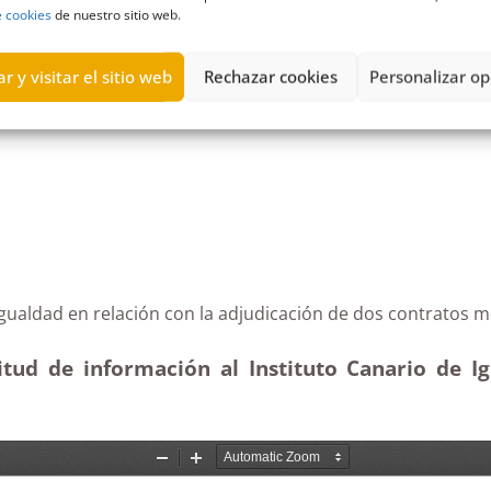
e cookies
de nuestro sitio web.
a
,
Contratos menores
,
Estimatoria
,
grupos municipales
,
negociados
r y visitar el sitio web
Rechazar cookies
Personalizar op
io de Igualdad en relación con la adjudicación de dos 
itud de información al Instituto Canario de I