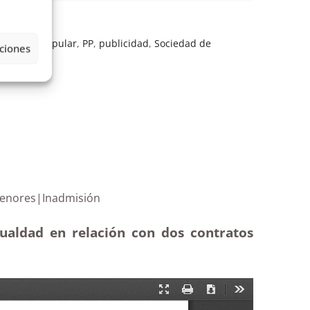
,
Partido Popular
,
PP
,
publicidad
,
Sociedad de
ciones
contratos menores|Inadmisión
gualdad en relación con dos contratos