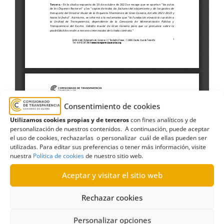
Consentimiento de cookies
Utilizamos cookies propias y de terceros
con fines analíticos y de
personalización de nuestros contenidos. A continuación, puede aceptar
el uso de cookies, rechazarlas o personalizar cuál de ellas pueden ser
utilizadas. Para editar sus preferencias o tener más información, visite
nuestra
Política de cookies
de nuestro sitio web.
Aceptar y visitar el sitio web
Cabildo de Gran Canaria
,
contrato
,
director
,
Rechazar cookies
Estimatoria
,
Facturas
,
filarmónica
,
Grupo político
,
Personalizar opciones
orquesta
,
Partido Popular
,
patronato
,
PP