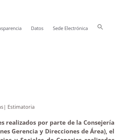
Buscar:
nsparencia
Datos
Sede Electrónica
Botón de búsqueda
 Canarias| Estimatoria
s realizados por parte de la Consejería
ones Gerencia y Direcciones de Área), el
ios y Sociales de Canarias realizados