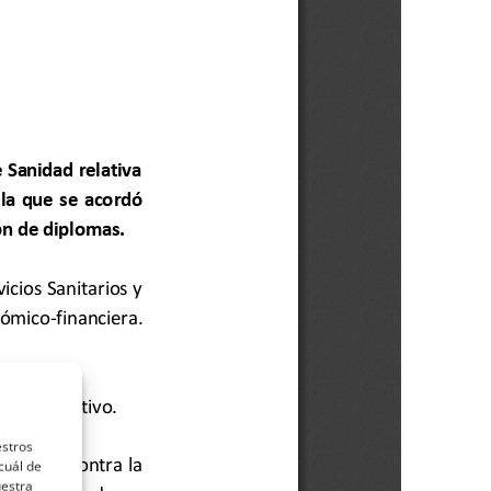
estros
cuál de
uestra