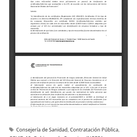
Consejería de Sanidad
,
Contratación Pública
,