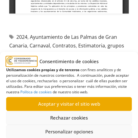
2024
,
Ayuntamiento de Las Palmas de Gran
Canaria
,
Carnaval
,
Contratos
,
Estimatoria
,
grupos
municipales
,
Partido Popular
,
PP
,
Sociedad de
Consentimiento de cookies
Promoción de Las Palmas de Gran Canaria
Utilizamos cookies propias y de terceros
con fines analíticos y de
personalización de nuestros contenidos. A continuación, puede aceptar
el uso de cookies, rechazarlas o personalizar cuál de ellas pueden ser
utilizadas. Para editar sus preferencias o tener más información, visite
nuestra
Política de cookies
de nuestro sitio web.
R447/2024
Aceptar y visitar el sitio web
07/05/2025
Rechazar cookies
Solicitud de información al Ayuntamiento de Las
Personalizar opciones
Palmas de Gran Canaria sobre pagos pendientes