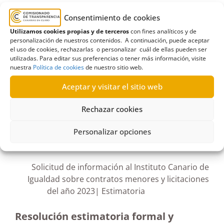
Consentimiento de cookies
abastecimiento
,
Actas
,
adjudicación
,
Utilizamos cookies propias y de terceros
con fines analíticos y de
Ayuntamiento de Barlovento
,
Convenio
,
personalización de nuestros contenidos. A continuación, puede aceptar
estimatoria formal
,
infraestructuras
,
La Palma
,
el uso de cookies, rechazarlas o personalizar cuál de ellas pueden ser
utilizadas. Para editar sus preferencias o tener más información, visite
licitaciones
,
Lomo Machín
,
riego
,
Terminación
nuestra
Política de cookies
de nuestro sitio web.
Aceptar y visitar el sitio web
Rechazar cookies
R746/2023
Personalizar opciones
03/06/2024
Solicitud de información al Instituto Canario de
Igualdad sobre contratos menores y licitaciones
del año 2023| Estimatoria
Resolución estimatoria formal y