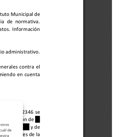
estros
cuál de
uestra