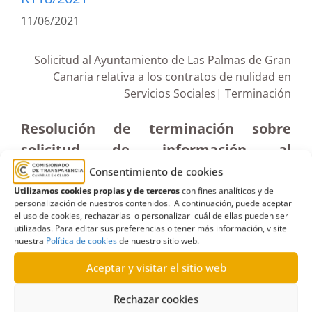
11/06/2021
Solicitud al Ayuntamiento de Las Palmas de Gran
Canaria relativa a los contratos de nulidad en
Servicios Sociales| Terminación
Resolución de terminación sobre
solicitud de información al
Ayuntamiento de Las Palmas de Gran
Consentimiento de cookies
Canaria relativa a los contratos de
Utilizamos cookies propias y de terceros
con fines analíticos y de
personalización de nuestros contenidos. A continuación, puede aceptar
nulidad de la concejalía delegada del
el uso de cookies, rechazarlas o personalizar cuál de ellas pueden ser
utilizadas. Para editar sus preferencias o tener más información, visite
Área de Servicios Sociales (19-V-2021)
nuestra
Política de cookies
de nuestro sitio web.
Aceptar y visitar el sitio web
Rechazar cookies