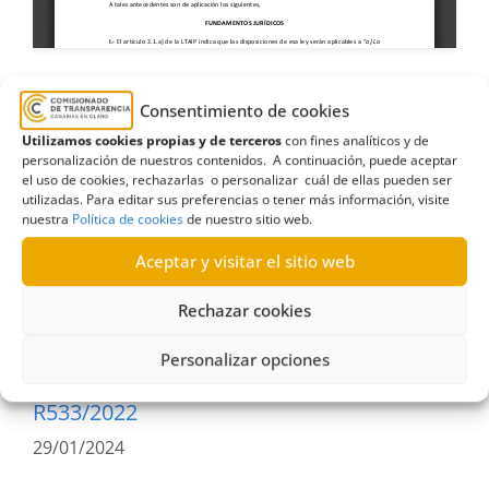
Consentimiento de cookies
agricultura
,
APAR
,
Asociación de Productores
Utilizamos cookies propias y de terceros
con fines analíticos y de
Agrícolas para la Reconstrucción
,
ayudas
,
personalización de nuestros contenidos. A continuación, puede aceptar
el uso de cookies, rechazarlas o personalizar cuál de ellas pueden ser
competencias
,
consejería
,
dirección general
,
utilizadas. Para editar sus preferencias o tener más información, visite
nuestra
Política de cookies
de nuestro sitio web.
Estimatoria
,
Ganadería
,
Gobierno de Canarias
,
La
Palma
,
pesca
,
Programa de Desarrollo Rural
,
Aceptar y visitar el sitio web
soberanía alimentaria
Rechazar cookies
Personalizar opciones
R533/2022
29/01/2024