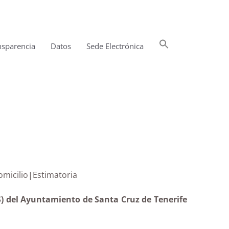
Buscar:
nsparencia
Datos
Sede Electrónica
Botón de búsqueda
yuda a domicilio|Estimatoria
S) del Ayuntamiento de Santa Cruz de Tenerife