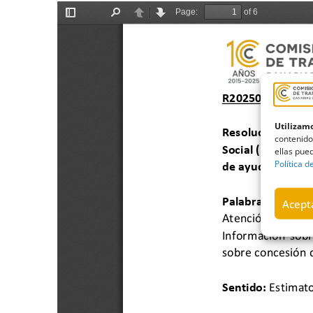
Utilizamo
contenido
ellas pued
Política d
Acepta