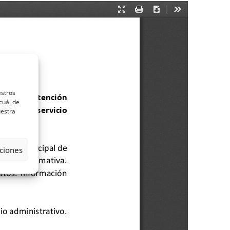
estros
cuál de
uestra
ciones