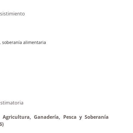
esistimiento
,
soberanía alimentaria
ultura |Estimatoria
 Agricultura, Ganadería, Pesca y Soberanía
6)