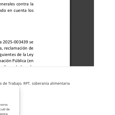
s de Trabajo
,
RPT
,
soberanía alimentaria
estros
cuál de
uestra