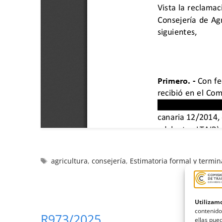
agricultura
,
consejería
,
Estimatoria formal y termin
Utilizamo
contenido
R973/2025
ellas pued