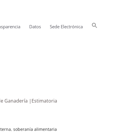
Buscar:
nsparencia
Datos
Sede Electrónica
Botón de búsqueda
de Ganadería |Estimatoria
nterna
,
soberanía alimentaria