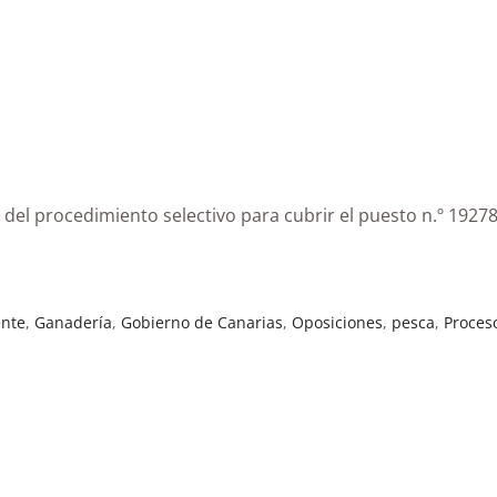
 del procedimiento selectivo para cubrir el puesto n.º 1927
ente
,
Ganadería
,
Gobierno de Canarias
,
Oposiciones
,
pesca
,
Proceso