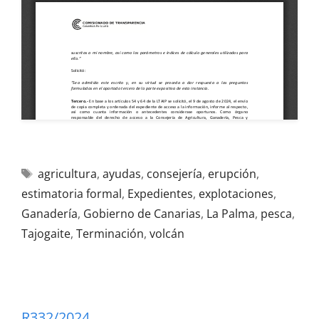
agricultura
,
ayudas
,
consejería
,
erupción
,
estimatoria formal
,
Expedientes
,
explotaciones
,
Ganadería
,
Gobierno de Canarias
,
La Palma
,
pesca
,
Tajogaite
,
Terminación
,
volcán
R332/2024