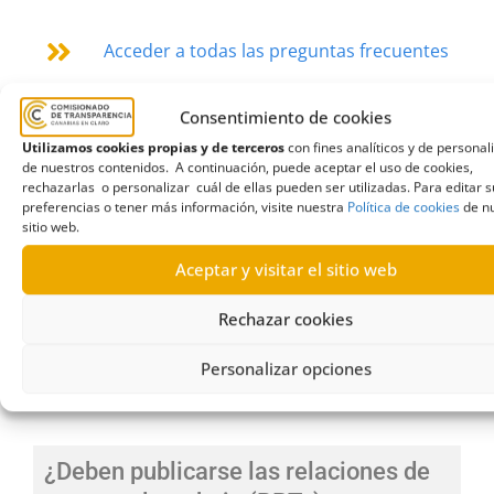
Acceder a todas las preguntas frecuentes
Consentimiento de cookies
Utilizamos cookies propias y de terceros
con fines analíticos y de personal
Autoevaluación
,
cambio de legislatura
,
cambio
de nuestros contenidos. A continuación, puede aceptar el uso de cookies,
de legistalura
,
evaluación2022-2023
rechazarlas o personalizar cuál de ellas pueden ser utilizadas. Para editar s
preferencias o tener más información, visite nuestra
Política de cookies
de n
sitio web.
Aceptar y visitar el sitio web
FAQ. Pregunta número 19
Rechazar cookies
Personalizar opciones
FAQ. Pregunta número 19
¿Deben publicarse las relaciones de