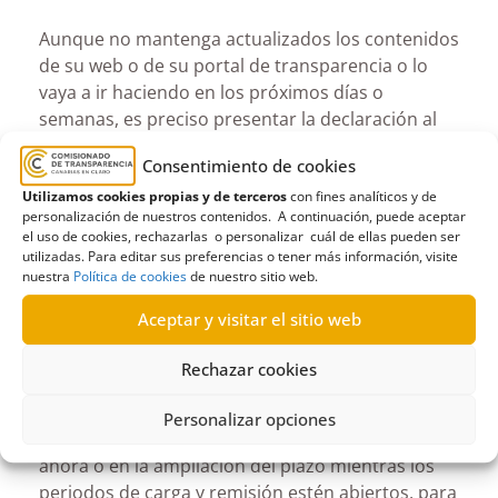
Aunque no mantenga actualizados los contenidos
de su web o de su portal de transparencia o lo
vaya a ir haciendo en los próximos días o
semanas, es preciso presentar la declaración al
menos con sus contenidos esenciales, el
Consentimiento de cookies
Cuestionario General y el del Soporte Web. Solo
Utilizamos cookies propias y de terceros
con fines analíticos y de
así se puede optar más adelante, a finales de
personalización de nuestros contenidos. A continuación, puede aceptar
noviembre, a través del periodo de alegaciones, a
el uso de cookies, rechazarlas o personalizar cuál de ellas pueden ser
añadir toda la información que no hayan podido
utilizadas. Para editar sus preferencias o tener más información, visite
nuestra
Política de cookies
de nuestro sitio web.
publicar en este periodo. Uds. tienen la
oportunidad, como todos los años, de mejorar
Aceptar y visitar el sitio web
progresivamente el portal hasta que concluya el
periodo de alegaciones, previsiblemente a finales
Rechazar cookies
de diciembre.
Personalizar opciones
Pero es importante que remitan los cuestionarios
ahora o en la ampliación del plazo mientras los
periodos de carga y remisión estén abiertos, para