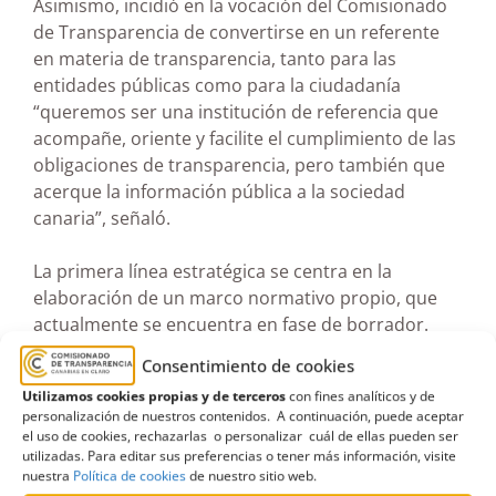
Asimismo, incidió en la vocación del Comisionado
de Transparencia de convertirse en un referente
en materia de transparencia, tanto para las
entidades públicas como para la ciudadanía
“queremos ser una institución de referencia que
acompañe, oriente y facilite el cumplimiento de las
obligaciones de transparencia, pero también que
acerque la información pública a la sociedad
canaria”, señaló.
La primera línea estratégica se centra en la
elaboración de un marco normativo propio, que
actualmente se encuentra en fase de borrador.
Este desarrollo normativo se abordará de forma
Consentimiento de cookies
coordinada con la futura Ley de Transparencia de
Utilizamos cookies propias y de terceros
con fines analíticos y de
Canarias, con el objetivo de evitar confrontaciones
personalización de nuestros contenidos. A continuación, puede aceptar
entre normas y poniendo al Comisionado a
el uso de cookies, rechazarlas o personalizar cuál de ellas pueden ser
disposición del Gobierno autonómico para
utilizadas. Para editar sus preferencias o tener más información, visite
nuestra
Política de cookies
de nuestro sitio web.
colaborar activamente en la redacción de la nueva