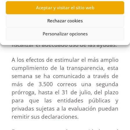
más de 2.400 autoevaluaciones de
Aceptar y visitar el sitio web
transparencia. Tanto las presentadas
como las no presentadas serán puestas
Rechazar cookies
a disposición de las intervenciones de
Personalizar opciones
fondos de las instituciones que han de
fiscalizar el adecuado uso de las ayudas.
A los efectos de estimular el más amplio
cumplimiento de la transparencia, esta
semana se ha comunicado a través de
más de 3.500 correos una segunda
prórroga, hasta el 31 de julio, del plazo
para que las entidades públicas y
privadas sujetas a la evaluación puedan
remitir sus declaraciones.