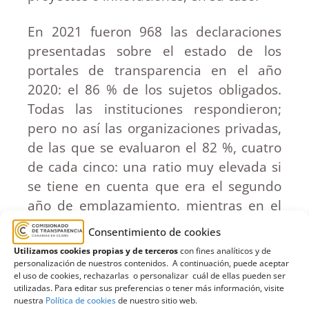
En 2021 fueron 968 las declaraciones
presentadas sobre el estado de los
portales de transparencia en el año
2020: el 86 % de los sujetos obligados.
Todas las instituciones respondieron;
pero no así las organizaciones privadas,
de las que se evaluaron el 82 %, cuatro
de cada cinco: una ratio muy elevada si
se tiene en cuenta que era el segundo
año de emplazamiento, mientras en el
sector público se han hecho seis
Consentimiento de cookies
controles anuales.
Utilizamos cookies propias y de terceros
con fines analíticos y de
personalización de nuestros contenidos. A continuación, puede aceptar
el uso de cookies, rechazarlas o personalizar cuál de ellas pueden ser
En el presente ejercicio, el Comisionado
utilizadas. Para editar sus preferencias o tener más información, visite
de Transparencia de Canarias espera
nuestra
Política de cookies
de nuestro sitio web.