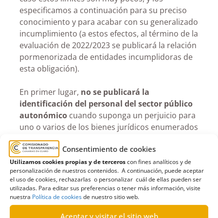
especificamos a continuación para su preciso
conocimiento y para acabar con su generalizado
incumplimiento (a estos efectos, al término de la
evaluación de 2022/2023 se publicará la relación
pormenorizada de entidades incumplidoras de
esta obligación).
En primer lugar,
no se publicará
la
identificación del personal del sector público
autonómico
cuando suponga un perjuicio para
uno o varios de los bienes jurídicos enumerados
en el apartado 1 del citado artículo 14, entre los
Consentimiento de cookies
que merecen ser destacados en la materia que
nos ocupa la
seguridad pública (letra d) y las
Utilizamos cookies propias y de terceros
con fines analíticos y de
personalización de nuestros contenidos. A continuación, puede aceptar
funciones administrativas de vigilancia,
el uso de cookies, rechazarlas o personalizar cuál de ellas pueden ser
inspección y control (letra g)
. En segundo
utilizadas. Para editar sus preferencias o tener más información, visite
término,
tampoco procederá la publicación
nuestra
Política de cookies
de nuestro sitio web.
cuando, tras la realización de la ponderación
Aceptar y visitar el sitio web