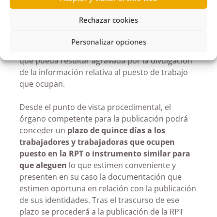
entre el interés público y los derechos de los
afectados a la que se refiere el artículo 15.3 de la
Rechazar cookies
Ley 19/2013 resulte que la persona se encuentra
en una
situación de protección especial
(v. gr.
Personalizar opciones
víctimas de violencia de género o de amenazas)
que pueda resultar agravada por la divulgación
de la información relativa al puesto de trabajo
que ocupan.
Desde el punto de vista procedimental, el
órgano competente para la publicación podrá
conceder un
plazo de quince días a los
trabajadores y trabajadoras que ocupen
puesto en la RPT o instrumento similar para
que aleguen
lo que estimen conveniente y
presenten en su caso la documentación que
estimen oportuna en relación con la publicación
de sus identidades. Tras el trascurso de ese
plazo se procederá a la publicación de la RPT