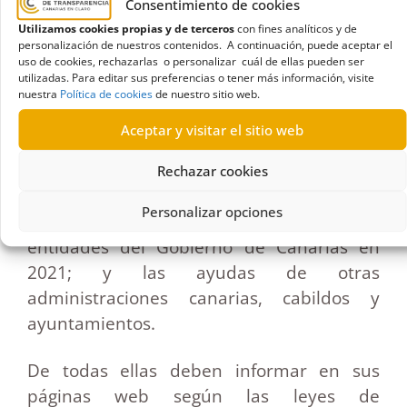
Consentimiento de cookies
para compensar los perjuicios del COVID
Utilizamos cookies propias y de terceros
con fines analíticos y de
de las 2.431 entidades evaluadas por el
personalización de nuestros contenidos. A continuación, puede aceptar el
uso de cookies, rechazarlas o personalizar cuál de ellas pueden ser
Comisionado de Transparencia, por haber
utilizadas. Para editar sus preferencias o tener más información, visite
superado los 60.000 euros de subvención
nuestra
Política de cookies
de nuestro sitio web.
por todo tipo de ayudas percibidas, según
Aceptar y visitar el sitio web
consulta a la Base de Datos Nacional de
Subvenciones en mayo de 2022. En las dos
Rechazar cookies
columnas siguientes se incorporan otras
Personalizar opciones
ayudas recibidas por esas mismas
entidades del Gobierno de Canarias en
2021; y las ayudas de otras
administraciones canarias, cabildos y
ayuntamientos.
De todas ellas deben informar en sus
páginas web según las leyes de