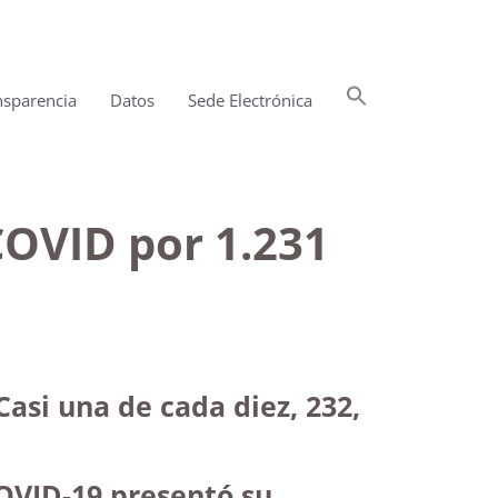
Buscar:
nsparencia
Datos
Sede Electrónica
Botón de búsqueda
COVID por 1.231
asi una de cada diez, 232,
OVID-19 presentó su