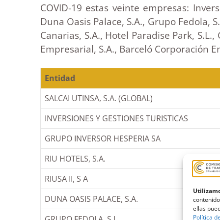
COVID-19 estas veinte empresas: Inversio
Duna Oasis Palace, S.A., Grupo Fedola, S.L
Canarias, S.A., Hotel Paradise Park, S.L.,
Empresarial, S.A., Barceló Corporación Emp
Entidad
SALCAI UTINSA, S.A. (GLOBAL)
INVERSIONES Y GESTIONES TURISTICAS
GRUPO INVERSOR HESPERIA SA
RIU HOTELS, S.A.
RIUSA II, S A
Utilizamo
DUNA OASIS PALACE, S.A.
contenido
ellas pued
Política d
GRUPO FEDOLA, S.L