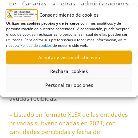
de Canarias y otras administraciones
públicas del archipiélago durante 2021,
Consentimiento de cookies
indicando la fecha en la que presentaron
Utilizamos cookies propias y de terceros
con fines analíticos y de
su autoevaluación de transparencia. Si
personalización de nuestros contenidos. A continuación, puede aceptar
el uso de cookies, rechazarlas o personalizar cuál de ellas pueden ser
figura «No presentada», significa que la
utilizadas. Para editar sus preferencias o tener más información, visite
nuestra
Política de cookies
de nuestro sitio web.
entidad no remitió su declaración de
transparencia al Comisionado de Canarias
Aceptar y visitar el sitio web
y no puede evidenciar ante las
Rechazar cookies
administraciones que la subvencionaron
que está cumpliendo con sus obligaciones
Personalizar opciones
de publicidad y transparencia sobre las
ayudas recibidas.
– Listado en formato XLSX de las entidades
privadas subvencionadas en 2021, con
cantidades percibidas y fecha de