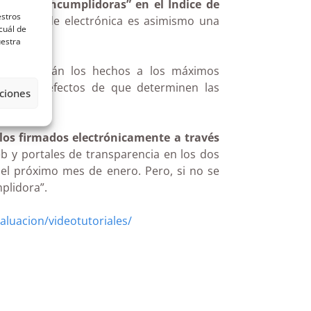
n
como “Incumplidoras” en el Índice de
estros
uestra sede electrónica es asimismo una
cuál de
uestra
 comunicarán los hechos a los máximos
s], a los efectos de que determinen las
ciones
ias.
los firmados electrónicamente a través
b y portales de transparencia en los dos
el próximo mes de enero. Pero, si no se
plidora”.
aluacion/videotutoriales/