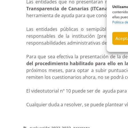
Las entidades que no presentaran ninguna inf
Utilizamo
Transparencia de Canarias (ITCanarias)
. La
contenido
herramienta de ayuda para que conozcan si e
ellas pued
Política d
Las entidades públicas o semipúblicas que
responsables de la institución [presidentes
Acepta
responsabilidades administrativas derivadas d
Para que sea efectiva la presentación de la d
del procedimiento habilitado para ello en l
próximos meses, para optar a subir puntuaci
remiten los cuestionarios ahora, no se podrá c
El videotutorial nº 10 puede ser de ayuda para 
Cualquier duda a resolver, se puede plantear v