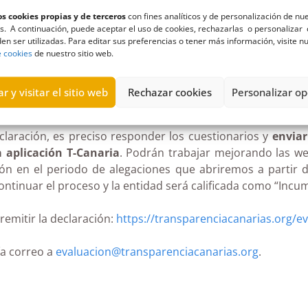
ormación antes de esa fecha, según la ley, se calificará
s cookies propias y de terceros
con fines analíticos y de personalización de nu
 aplicación T-Canaria que ponemos a su disposición en n
s. A continuación, puede aceptar el uso de cookies, rechazarlas o personalizar 
stán cumpliendo adecuadamente las normas.
en ser utilizadas. Para editar sus preferencias o tener más información, visite n
e cookies
de nuestro sitio web.
 mantengan el incumplimiento serán apercibidas y se
 de cabildos y Gobierno de Canarias, alcaldes y rectore
r y visitar el sitio web
Rechazar cookies
Personalizar op
el régimen sancionador de la Ley de Transparencia de Canar
eclaración, es preciso responder los cuestionarios y
enviar
a aplicación T-Canaria
. Podrán trabajar mejorando las we
ón en el periodo de alegaciones que abriremos a partir d
ontinuar el proceso y la entidad será calificada como “Incum
remitir la declaración:
https://transparenciacanarias.org/ev
ía correo a
evaluacion@transparenciacanarias.org
.