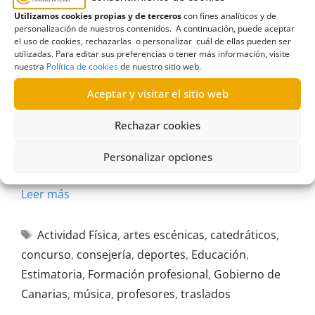
Utilizamos cookies propias y de terceros
con fines analíticos y de
personalización de nuestros contenidos. A continuación, puede aceptar
el uso de cookies, rechazarlas o personalizar cuál de ellas pueden ser
utilizadas. Para editar sus preferencias o tener más información, visite
R453/2026
nuestra
Política de cookies
de nuestro sitio web.
07/07/2026
Aceptar y visitar el sitio web
Rechazar cookies
Solicitud de información al Gobierno de Canarias
sobre traslados de profesores y catedráticos de
Personalizar opciones
música y artes escénicas |Estimatoria
Leer más
Actividad Física
,
artes escénicas
,
catedráticos
,
concurso
,
consejería
,
deportes
,
Educación
,
Estimatoria
,
Formación profesional
,
Gobierno de
Canarias
,
música
,
profesores
,
traslados