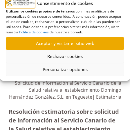
Consentimiento de cookies
profesional
,
Gobierno de Canarias
,
Inadmisión
,
Utilizamos cookies propias y de terceros
con fines analíticos y de
intrusismo
,
irregularidades
,
Las Palmas de Gran
personalización de nuestros contenidos. A continuación, puede aceptar
el uso de cookies, rechazarlas o personalizar cuál de ellas pueden ser
Canaria
,
religión
utilizadas. Para editar sus preferencias o tener más información, visite
nuestra
Política de cookies
de nuestro sitio web.
Aceptar y visitar el sitio web
R130/2022
Rechazar cookies
04/08/2022
Personalizar opciones
Solicitud de información al Servicio Canario de la
Salud relativa al establecimiento Domingo
Hernández González, S.L. en Tegueste| Estimatoria
Resolución estimatoria sobre solicitud
de información al Servicio Canario de
la Salud relativa al establecimiento