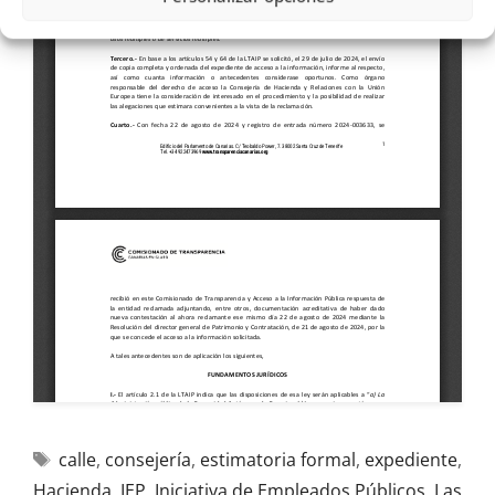
calle
,
consejería
,
estimatoria formal
,
expediente
,
Hacienda
,
IEP
,
Iniciativa de Empleados Públicos
,
Las