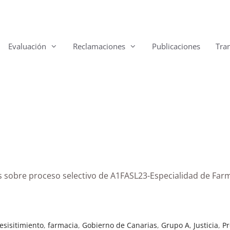
Evaluación
Reclamaciones
Publicaciones
Tra
as sobre proceso selectivo de A1FASL23-Especialidad de Far
esisitimiento
,
farmacia
,
Gobierno de Canarias
,
Grupo A
,
Justicia
,
Pr