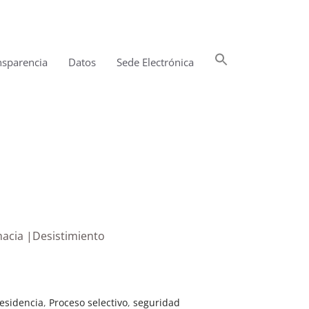
Buscar:
nsparencia
Datos
Sede Electrónica
Botón de búsqueda
macia |Desistimiento
esidencia
,
Proceso selectivo
,
seguridad